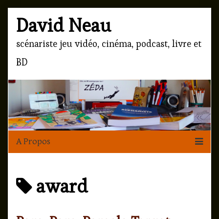
Skip
Page
David Neau
to
content
Header
scénariste jeu vidéo, cinéma, podcast, livre et
BD
Posts
award
tagged