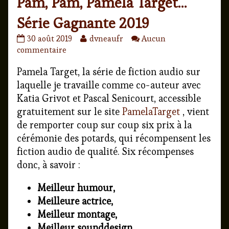
Pam, Pam, Pamela Target…
Série Gagnante 2019
Pam,
Read
30 août 2019
dvneaufr
Aucun
Pam,
sur
more
commentaire
Pamela
Pam,
posts
Pamela Target, la série de fiction audio sur
Target…
Pam,
by
Série
Pamela
the
laquelle je travaille comme co-auteur avec
Gagnante
Target…
author
Katia Grivot et Pascal Senicourt, accessible
2019
Série
of
gratuitement sur le site
PamelaTarget
, vient
published
Gagnante
Pam,
de remporter coup sur coup six prix à la
on
2019
Pam,
cérémonie des potards, qui récompensent les
Pamela
Target…
fiction audio de qualité. Six récompenses
Série
donc, à savoir :
Gagnante
2019,
Meilleur humour,
Meilleure actrice,
Meilleur montage,
Meilleur sounddesign,