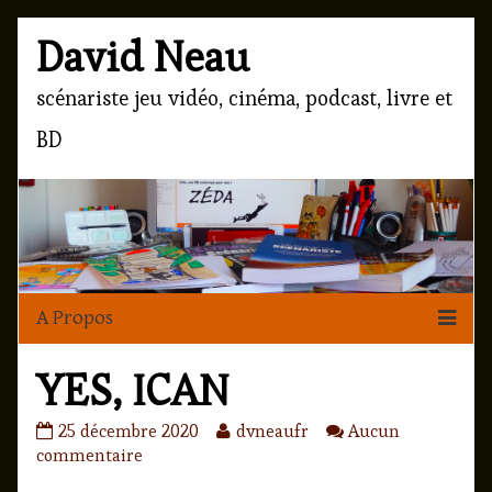
Skip
Page
David Neau
to
content
Header
scénariste jeu vidéo, cinéma, podcast, livre et
BD
YES, ICAN
YES,
Read
25 décembre 2020
dvneaufr
Aucun
ICAN
sur
more
commentaire
published
YES,
posts