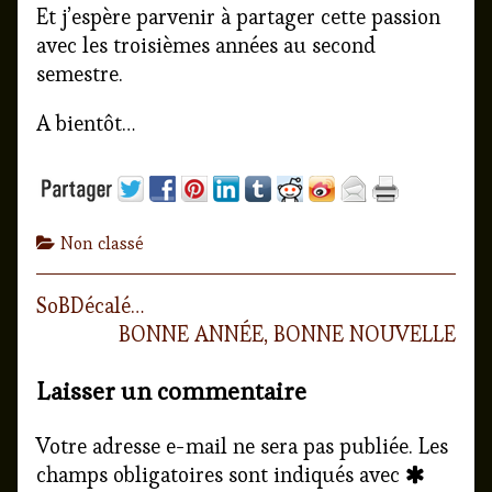
Et j’espère parvenir à partager cette passion
avec les troisièmes années au second
semestre.
A bientôt…
Categories
Non classé
Previous
SoBDécalé…
Navigation
post:
Next
BONNE ANNÉE, BONNE NOUVELLE
de
post:
Laisser un commentaire
l’article
Votre adresse e-mail ne sera pas publiée.
Les
champs obligatoires sont indiqués avec